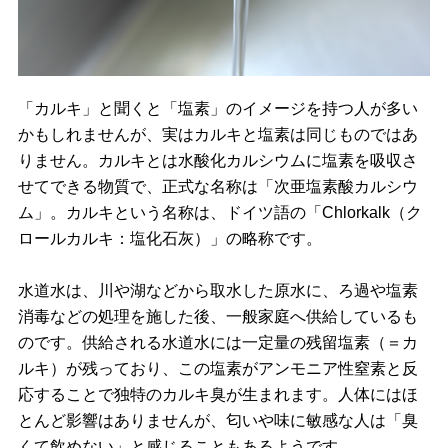
「カルキ」と聞くと「塩素」のイメージを持つ人が多い
かもしれませんが、実はカルキと塩素は同じものではあ
りません。カルキとは水酸化カルシウムに塩素を吸収さ
せてできる物質で、正式な名称は「次亜塩素酸カルシウ
ム」。カルキという名称は、ドイツ語の「Chlorkalk（ク
ロールカルキ：塩化石灰）」の略称です。
水道水は、川や湖などから取水した原水に、ろ過や塩素
消毒などの処理を施した後、一般家庭へ供給しているも
のです。供給される水道水には一定量の残留塩素（＝カ
ルキ）が残っており、この塩素がアンモニア性窒素と反
応することで独特のカルキ臭が生まれます。人体にはほ
とんど影響はありませんが、匂いや味に敏感な人は「臭
くて飲めない」と感じることもあるようです。