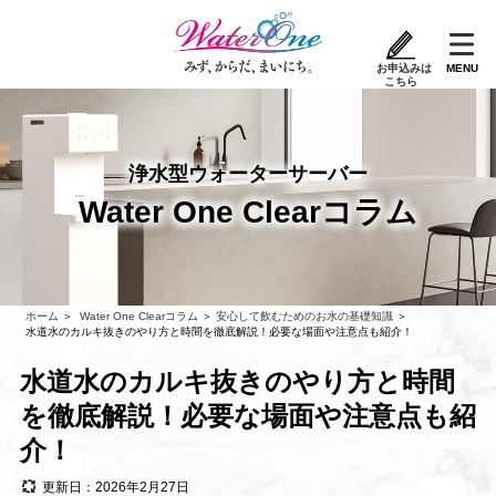
お申込みは
MENU
こちら
コ
ン
テ
ン
ツ
へ
ス
浄水型ウォーターサーバー
キ
ッ
Water One Clearコラム
プ
ホーム
＞
Water One Clearコラム
＞
安心して飲むためのお水の基礎知識
＞
水道水のカルキ抜きのやり方と時間を徹底解説！必要な場面や注意点も紹介！
水道水のカルキ抜きのやり方と時間
を徹底解説！必要な場面や注意点も紹
介！
更新日：2026年2月27日