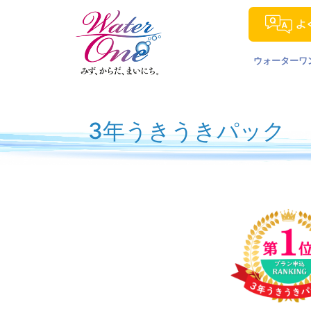
ウォーターワ
ウォー
富士山
3年うきうきパック
南阿蘇
沖縄の
島根の