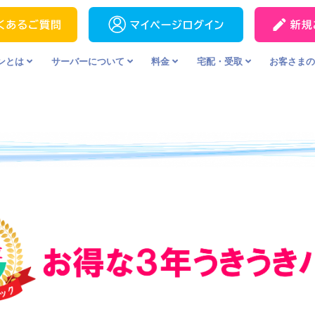
ンとは
サーバーについて
料金
宅配・受取
お客さま
ターワンとは
サーバーについて
3年うきうきパック
宅配・受取
の天然水
JLサーバー
料金
ワンウェイシステム
の天然水
WS2サーバー
追加オーダーの方法
海洋深層水
次回配送をキャンセ
天然水
備蓄用のお水として