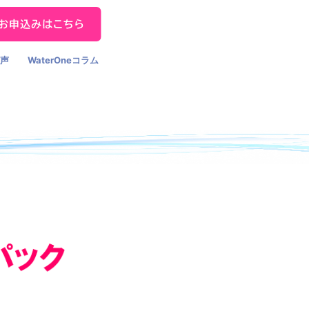
の声
WaterOneコラム
とは？
ル